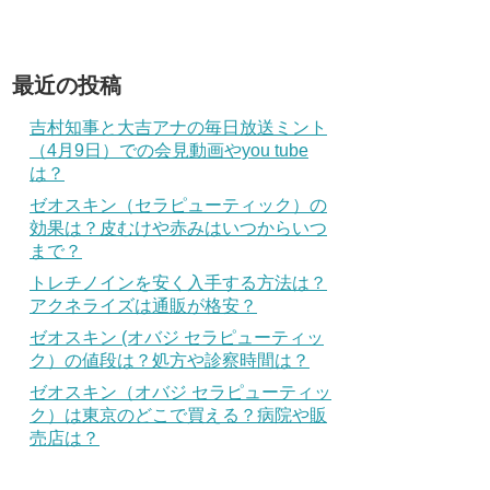
最近の投稿
吉村知事と大吉アナの毎日放送ミント
（4月9日）での会見動画やyou tube
は？
ゼオスキン（セラピューティック）の
効果は？皮むけや赤みはいつからいつ
まで？
トレチノインを安く入手する方法は？
アクネライズは通販が格安？
ゼオスキン (オバジ セラピューティッ
ク）の値段は？処方や診察時間は？
ゼオスキン（オバジ セラピューティッ
ク）は東京のどこで買える？病院や販
売店は？