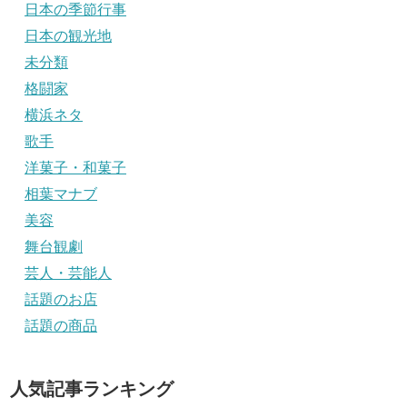
日本の季節行事
日本の観光地
未分類
格闘家
横浜ネタ
歌手
洋菓子・和菓子
相葉マナブ
美容
舞台観劇
芸人・芸能人
話題のお店
話題の商品
人気記事ランキング