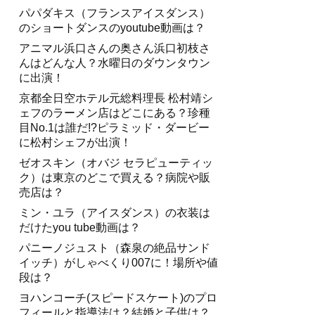
パパダキス（フランスアイスダンス）
のショートダンスのyoutube動画は？
アニマル浜口さんの奥さん浜口初枝さ
んはどんな人？水曜日のダウンタウン
に出演！
京都全日空ホテル元総料理長 松村靖シ
ェフのラーメン店はどこにある？珍種
目No.1は誰だ!?ピラミッド・ダービー
に松村シェフが出演！
ゼオスキン（オバジ セラピューティッ
ク）は東京のどこで買える？病院や販
売店は？
ミン・ユラ（アイスダンス）の衣装は
だけたyou tube動画は？
パニーノジュスト（森泉の絶品サンド
イッチ）がしゃべくり007に！場所や値
段は？
ヨハンコーチ(スピードスケート)のプロ
フィールと指導法は？結婚と子供は？