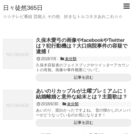
日々徒然365日
☆☆テレビ番組 芸能人 その他 好きなトルコネタあれこれ☆☆
久保木愛弓の画像やfacebookやTwitter
は？犯行動機は？大口病院事件の容疑で
逮捕！
2018/7/8
未分類
久保木容疑者のフェイスブックやツイッターアカウン
トの有無。画像や事件概要について。
記事を読む
あいのりカップルが土曜プレミアムに！
結婚離婚と意外な結末とは？主題歌は？
2018/6/30
未分類
あいのり、面白かったですよね。 昔の懐かしのメンバ
ーがどうなっているのか気になります！
記事を読む