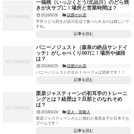
一福桃（いっぷくとう/北品川）のどら焼
きが火サプに！場所と営業時間は？
2018/6/26
話題のお店
手作りどら焼きが品川近辺で食べられるのは嬉しいで
すね。
記事を読む
パニーノジュスト（森泉の絶品サンドイ
ッチ）がしゃべくり007に！場所や値段
は？
2018/6/25
話題のお店
パニーノジュストのタルトゥーフォは芸術です！！
記事を読む
栗原ジャスティーンの初耳学のトレーニ
ングとは？経歴は？旦那とのなれそめ
は？
2018/6/24
芸人・芸能人
栗原ジャスティーンさんに憧れた美尻女子が日本でも
ブームです！
記事を読む