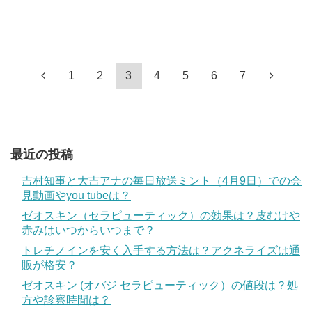
1
2
3
4
5
6
7
最近の投稿
吉村知事と大吉アナの毎日放送ミント（4月9日）での会
見動画やyou tubeは？
ゼオスキン（セラピューティック）の効果は？皮むけや
赤みはいつからいつまで？
トレチノインを安く入手する方法は？アクネライズは通
販が格安？
ゼオスキン (オバジ セラピューティック）の値段は？処
方や診察時間は？