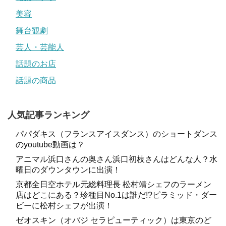
美容
舞台観劇
芸人・芸能人
話題のお店
話題の商品
人気記事ランキング
パパダキス（フランスアイスダンス）のショートダンス
のyoutube動画は？
アニマル浜口さんの奥さん浜口初枝さんはどんな人？水
曜日のダウンタウンに出演！
京都全日空ホテル元総料理長 松村靖シェフのラーメン
店はどこにある？珍種目No.1は誰だ!?ピラミッド・ダー
ビーに松村シェフが出演！
ゼオスキン（オバジ セラピューティック）は東京のど