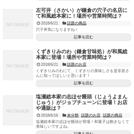
左可井（さかい）が鎌倉の穴子の名店に
て和風総本家に！場所や営業時間は？
2018/6/21
話題の商品
穴子丼気になりますね！
記事を読む
くずきりみのわ（鎌倉甘味処）が和風総
本家に登場！場所や営業時間は？
2018/6/21
話題のお店
くずきりみのわにて、くずきりの美味しさを是非皆さ
んに知ってほしいと思います！
記事を読む
塩瀬総本家の志ほせ饅頭（じょうよまん
じゅう）がジョブチューンに登場！お店
や通販は？
2018/6/16
未分類
,
話題のお店
,
話題の商品
塩瀬総本家の志ほせ饅頭が登場！和菓子は飽きなくて
美味しいですよね。
記事を読む