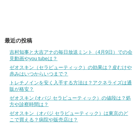
最近の投稿
吉村知事と大吉アナの毎日放送ミント（4月9日）での会
見動画やyou tubeは？
ゼオスキン（セラピューティック）の効果は？皮むけや
赤みはいつからいつまで？
トレチノインを安く入手する方法は？アクネライズは通
販が格安？
ゼオスキン (オバジ セラピューティック）の値段は？処
方や診察時間は？
ゼオスキン（オバジ セラピューティック）は東京のど
こで買える？病院や販売店は？