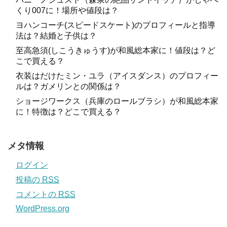
くり007に！場所や値段は？
ヨハンコーチ(スピードスケート)のプロフィールと指導
法は？結婚と子供は？
至高急須(しこうきゅうす)が和風総本家に！値段は？ど
こで買える？
衣装はだけたミン・ユラ（アイスダンス）のプロフィー
ルは？ガメリンとの関係は？
ショージワークス（兵庫のロールブラシ）が和風総本家
に！特徴は？どこで買える？
メタ情報
ログイン
投稿の
RSS
コメントの
RSS
WordPress.org