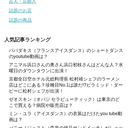
芸人・芸能人
話題のお店
話題の商品
人気記事ランキング
パパダキス（フランスアイスダンス）のショートダンス
のyoutube動画は？
アニマル浜口さんの奥さん浜口初枝さんはどんな人？水
曜日のダウンタウンに出演！
京都全日空ホテル元総料理長 松村靖シェフのラーメン
店はどこにある？珍種目No.1は誰だ!?ピラミッド・ダー
ビーに松村シェフが出演！
ゼオスキン（オバジ セラピューティック）は東京のど
こで買える？病院や販売店は？
ミン・ユラ（アイスダンス）の衣装はだけたyou tube動
画は？
パニーノジュスト（森泉の絶品サンドイッチ）がしゃべ