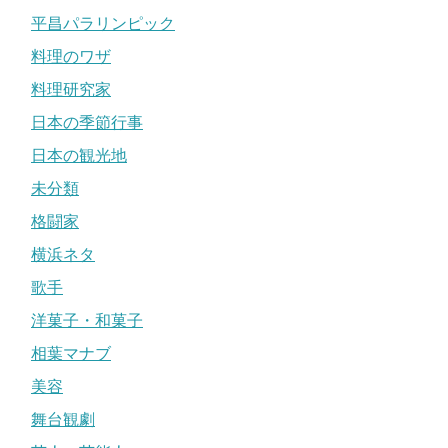
平昌パラリンピック
料理のワザ
料理研究家
日本の季節行事
日本の観光地
未分類
格闘家
横浜ネタ
歌手
洋菓子・和菓子
相葉マナブ
美容
舞台観劇