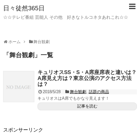
日々徒然365日
☆☆テレビ番組 芸能人 その他 好きなトルコネタあれこれ☆☆
ホーム
舞台観劇
「
舞台観劇
」
一覧
キュリオスSS・S・A席座席表と違いは？
A席見え方は？東京公演のアクセス方法
は？
2018/5/28
舞台観劇
,
話題の商品
キュリオスはA席でもかなり見えます！
記事を読む
スポンサーリンク