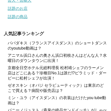
芸人・芸能人
話題のお店
話題の商品
人気記事ランキング
パパダキス（フランスアイスダンス）のショートダンス
のyoutube動画は？
アニマル浜口さんの奥さん浜口初枝さんはどんな人？水
曜日のダウンタウンに出演！
京都全日空ホテル元総料理長 松村靖シェフのラーメン
店はどこにある？珍種目No.1は誰だ!?ピラミッド・ダー
ビーに松村シェフが出演！
ゼオスキン（オバジ セラピューティック）は東京のど
こで買える？病院や販売店は？
ミン・ユラ（アイスダンス）の衣装はだけたyou tube動
画は？
パニーノジュスト（森泉の絶品サンドイッチ）がしゃべ