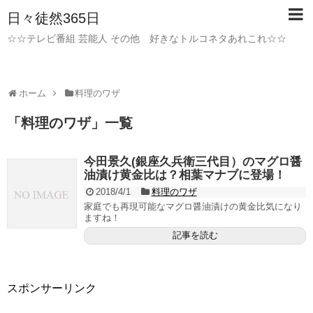
日々徒然365日
☆☆テレビ番組 芸能人 その他 好きなトルコネタあれこれ☆☆
ホーム
料理のワザ
「
料理のワザ
」
一覧
今田景久(銀座久兵衛三代目）のマグロ醤
油漬け黄金比は？相葉マナブに登場！
2018/4/1
料理のワザ
家庭でも再現可能なマグロ醤油漬けの黄金比気になり
ますね！
記事を読む
スポンサーリンク