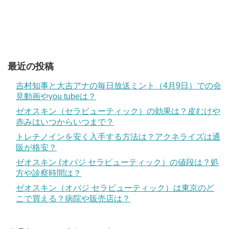
最近の投稿
吉村知事と大吉アナの毎日放送ミント（4月9日）での会
見動画やyou tubeは？
ゼオスキン（セラピューティック）の効果は？皮むけや
赤みはいつからいつまで？
トレチノインを安く入手する方法は？アクネライズは通
販が格安？
ゼオスキン (オバジ セラピューティック）の値段は？処
方や診察時間は？
ゼオスキン（オバジ セラピューティック）は東京のど
こで買える？病院や販売店は？