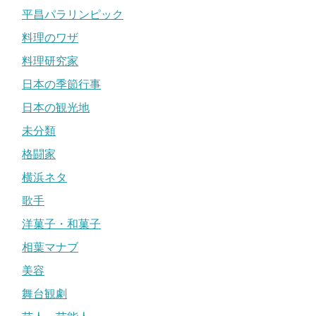
平昌パラリンピック
料理のワザ
料理研究家
日本の季節行事
日本の観光地
未分類
格闘家
横浜ネタ
歌手
洋菓子・和菓子
相葉マナブ
美容
舞台観劇